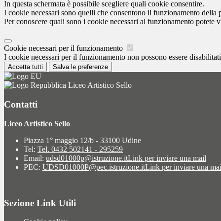
In questa schermata è possibile scegliere quali cookie consentire.
I cookie necessari sono quelli che consentono il funzionamento della pi
Per conoscere quali sono i cookie necessari al funzionamento potete v
Cookie necessari per il funzionamento
I cookie necessari per il funzionamento non possono essere disabilitati.
Accetta tutti
Salva le preferenze
Liceo Artistico Sello
Contatti
Liceo Artistico Sello
Piazza 1° maggio 12/b - 33100 Udine
Tel:
Tel. 0432 502141 - 295259
Email:
udsd01000p@istruzione.it
Link per inviare una mail
PEC:
UDSD01000P@pec.istruzione.it
Link per inviare una mai
Sezione Link Utili