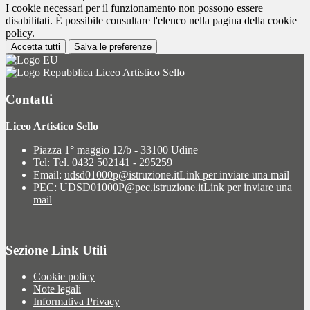
I cookie necessari per il funzionamento non possono essere
disabilitati. È possibile consultare l'elenco nella pagina della cookie
policy.
Accetta tutti
Salva le preferenze
Liceo Artistico Sello
Contatti
Liceo Artistico Sello
Piazza 1° maggio 12/b - 33100 Udine
Tel:
Tel. 0432 502141 - 295259
Email:
udsd01000p@istruzione.it
Link per inviare una mail
PEC:
UDSD01000P@pec.istruzione.it
Link per inviare una
mail
Sezione Link Utili
Cookie policy
Note legali
Informativa Privacy