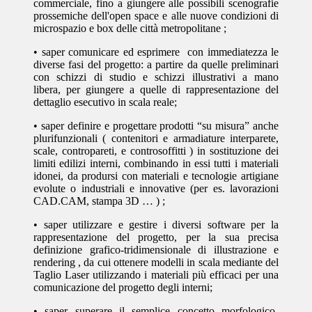
commerciale, fino a giungere alle possibili scenografie
prossemiche dell'open space e alle nuove condizioni di
microspazio e box delle città metropolitane ;
• saper comunicare ed esprimere con immediatezza le
diverse fasi del progetto: a partire da quelle preliminari
con schizzi di studio e schizzi illustrativi a mano
libera, per giungere a quelle di rappresentazione del
dettaglio esecutivo in scala reale;
• saper definire e progettare prodotti “su misura” anche
plurifunzionali ( contenitori e armadiature interparete,
scale, contropareti, e controsoffitti ) in sostituzione dei
limiti edilizi interni, combinando in essi tutti i materiali
idonei, da prodursi con materiali e tecnologie artigiane
evolute o industriali e innovative (per es. lavorazioni
CAD.CAM, stampa 3D … ) ;
• saper utilizzare e gestire i diversi software per la
rappresentazione del progetto, per la sua precisa
definizione grafico-tridimensionale di illustrazione e
rendering , da cui ottenere modelli in scala mediante del
Taglio Laser utilizzando i materiali più efficaci per una
comunicazione del progetto degli interni;
• saper superare il semplice concetto morfologico-