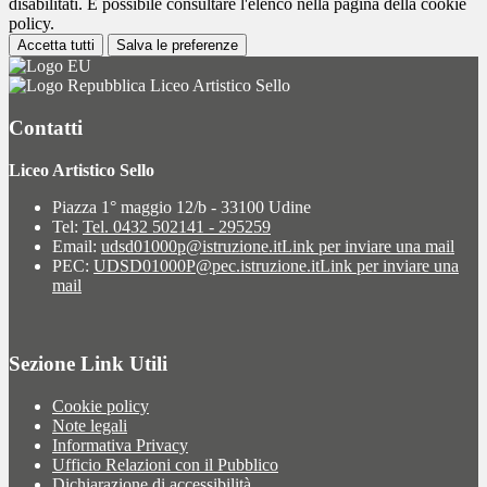
disabilitati. È possibile consultare l'elenco nella pagina della cookie
policy.
Accetta tutti
Salva le preferenze
Liceo Artistico Sello
Contatti
Liceo Artistico Sello
Piazza 1° maggio 12/b - 33100 Udine
Tel:
Tel. 0432 502141 - 295259
Email:
udsd01000p@istruzione.it
Link per inviare una mail
PEC:
UDSD01000P@pec.istruzione.it
Link per inviare una
mail
Sezione Link Utili
Cookie policy
Note legali
Informativa Privacy
Ufficio Relazioni con il Pubblico
Dichiarazione di accessibilità