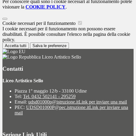
Per conoscere quali sono i cookie necessari al funzionamento potete
visionare la
COOKIE POLICY
.
Cookie necessari per il funzionamento
I cookie necessari per il funzionamento non possono essere
disabilitati. È possibile consultare l'elenco nella pagina della cookie
policy.
Accetta tutti
Salva le preferenze
Liceo Artistico Sello
Contatti
Liceo Artistico Sello
Piazza 1° maggio 12/b - 33100 Udine
Tel:
Tel. 0432 502141 - 295259
Email:
udsd01000p@istruzione.it
Link per inviare una mail
PEC:
UDSD01000P@pec.istruzione.it
Link per inviare una
mail
Sezione Link Utili