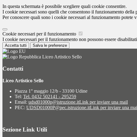
In questa schermata è possibile scegliere quali cookie consentire.
I cookie necessari sono quelli che consentono il funzionamento della pi
Per conoscere quali sono i cookie necessari al funzionamento potete v
Cookie necessari per il funzionamento
I cookie necessari per il funzionamento non possono essere disabilitati.
Accetta tutti
Salva le preferenze
Liceo Artistico Sello
Contatti
Liceo Artistico Sello
Piazza 1° maggio 12/b - 33100 Udine
Tel:
Tel. 0432 502141 - 295259
Email:
udsd01000p@istruzione.it
Link per inviare una mail
PEC:
UDSD01000P@pec.istruzione.it
Link per inviare una mai
Sezione Link Utili