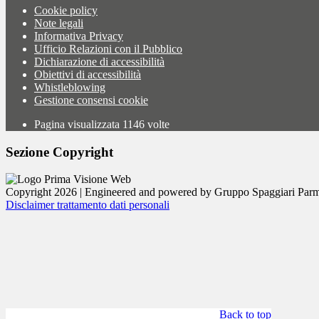
Cookie policy
Note legali
Informativa Privacy
Ufficio Relazioni con il Pubblico
Dichiarazione di accessibilità
Obiettivi di accessibilità
Whistleblowing
Gestione consensi cookie
Pagina visualizzata
1146
volte
Sezione Copyright
Copyright 2026 | Engineered and powered by Gruppo Spaggiari Parm
Disclaimer trattamento dati personali
Back to top