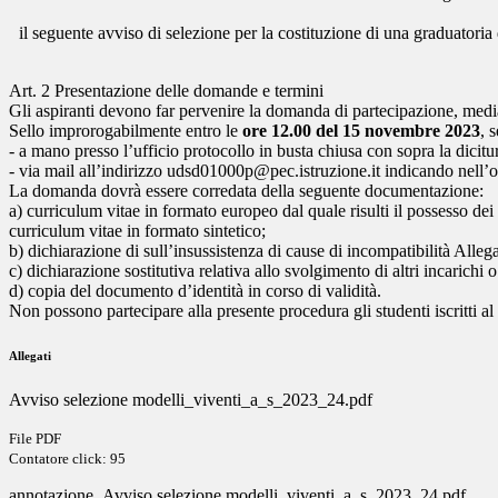
il seguente avviso di selezione per la costituzione di una graduatoria
Art. 2 Presentazione delle domande e termini
Gli aspiranti devono far pervenire la domanda di partecipazione, mediant
Sello improrogabilmente entro le
ore 12.00 del 15 novembre 2023
, 
- a mano presso l’ufficio protocollo in busta chiusa con sopra la dicit
- via mail all’indirizzo udsd01000p@pec.istruzione.it indicando nell’o
La domanda dovrà essere corredata della seguente documentazione:
a) curriculum vitae in formato europeo dal quale risulti il possesso dei 
curriculum vitae in formato sintetico;
b) dichiarazione di sull’insussistenza di cause di incompatibilità Allega
c) dichiarazione sostitutiva relativa allo svolgimento di altri incarichi o
d) copia del documento d’identità in corso di validità.
Non possono partecipare alla presente procedura gli studenti iscritti al
Allegati
Avviso selezione modelli_viventi_a_s_2023_24.pdf
File PDF
Contatore click: 95
annotazione_Avviso selezione modelli_viventi_a_s_2023_24.pdf