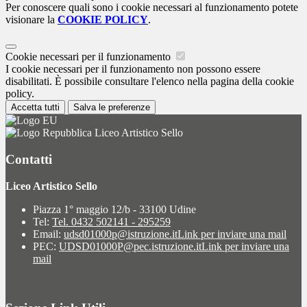
Per conoscere quali sono i cookie necessari al funzionamento potete
visionare la
COOKIE POLICY
.
Cookie necessari per il funzionamento
I cookie necessari per il funzionamento non possono essere
disabilitati. È possibile consultare l'elenco nella pagina della cookie
policy.
Accetta tutti
Salva le preferenze
Liceo Artistico Sello
Contatti
Liceo Artistico Sello
Piazza 1° maggio 12/b - 33100 Udine
Tel:
Tel. 0432 502141 - 295259
Email:
udsd01000p@istruzione.it
Link per inviare una mail
PEC:
UDSD01000P@pec.istruzione.it
Link per inviare una
mail