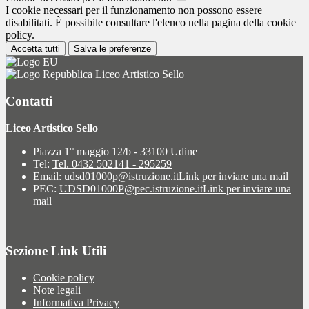
I cookie necessari per il funzionamento non possono essere
disabilitati. È possibile consultare l'elenco nella pagina della cookie
policy.
Accetta tutti
Salva le preferenze
Liceo Artistico Sello
Contatti
Liceo Artistico Sello
Piazza 1° maggio 12/b - 33100 Udine
Tel:
Tel. 0432 502141 - 295259
Email:
udsd01000p@istruzione.it
Link per inviare una mail
PEC:
UDSD01000P@pec.istruzione.it
Link per inviare una
mail
Sezione Link Utili
Cookie policy
Note legali
Informativa Privacy