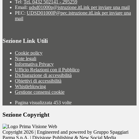
Tel:
Tel. 0432 502141 - 295259
Email:
udsd01000p@istruzione.it
Link per inviare una mail
PEC:
UDSD01000P@pec.istruzione.it
Link per inviare una
mail
Sezione Link Utili
Cookie policy
Note legali
Informativa Privacy
Ufficio Relazioni con il Pubblico
Dichiarazione di accessibilità
Obiettivi di accessibilità
Whistleblowing
Gestione consensi cookie
Pagina visualizzata
453
volte
Sezione Copyright
Copyright 2026 | Engineered and powered by Gruppo Spaggiari
Parma S.p.A. | Divisione Publishing & New Social Media