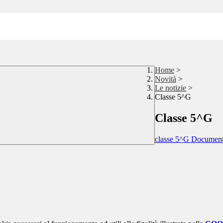
Home
>
Novità
>
Le notizie
>
Classe 5^G
Classe 5^G
classe 5^G Document