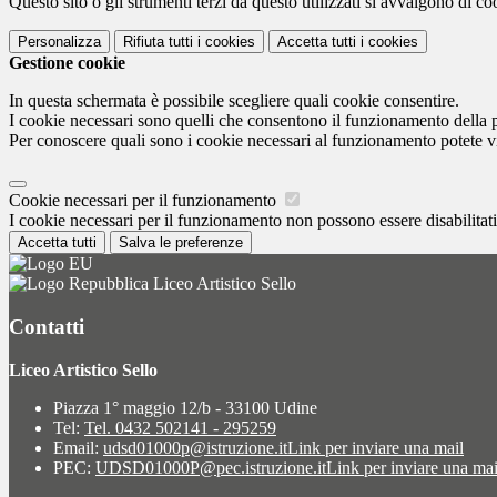
Questo sito o gli strumenti terzi da questo utilizzati si avvalgono di coo
Personalizza
Rifiuta tutti
i cookies
Accetta tutti
i cookies
Gestione cookie
In questa schermata è possibile scegliere quali cookie consentire.
I cookie necessari sono quelli che consentono il funzionamento della pi
Per conoscere quali sono i cookie necessari al funzionamento potete v
Cookie necessari per il funzionamento
I cookie necessari per il funzionamento non possono essere disabilitati.
Accetta tutti
Salva le preferenze
Liceo Artistico Sello
Contatti
Liceo Artistico Sello
Piazza 1° maggio 12/b - 33100 Udine
Tel:
Tel. 0432 502141 - 295259
Email:
udsd01000p@istruzione.it
Link per inviare una mail
PEC:
UDSD01000P@pec.istruzione.it
Link per inviare una mai