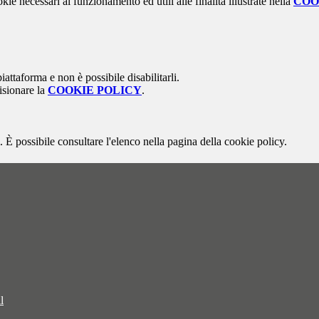
kie necessari al funzionamento ed utili alle finalità illustrate nella
COO
attaforma e non è possibile disabilitarli.
isionare la
COOKIE POLICY
.
 È possibile consultare l'elenco nella pagina della cookie policy.
l