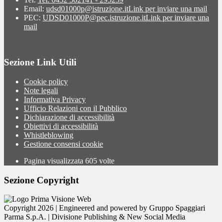
Email:
udsd01000p@istruzione.it
Link per inviare una mail
PEC:
UDSD01000P@pec.istruzione.it
Link per inviare una
mail
Sezione Link Utili
Cookie policy
Note legali
Informativa Privacy
Ufficio Relazioni con il Pubblico
Dichiarazione di accessibilità
Obiettivi di accessibilità
Whistleblowing
Gestione consensi cookie
Pagina visualizzata
605
volte
Sezione Copyright
Copyright 2026 | Engineered and powered by Gruppo Spaggiari
Parma S.p.A. | Divisione Publishing & New Social Media