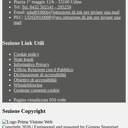
Piazza 1° maggio 12/b - 33100 Udine
Tel:
Tel. 0432 502141 - 295259
Email:
udsd01000p@istruzione.it
Link per inviare una mail
PEC:
UDSD01000P@pec.istruzione.it
Link per inviare una
mail
Sezione Link Utili
Cookie policy
Note legali
Informativa Privacy
Ufficio Relazioni con il Pubblico
Dichiarazione di accessibilità
Obiettivi di accessibilità
Whistleblowing
Gestione consensi cookie
Pagina visualizzata
950
volte
Sezione Copyright
Copyright 2026 | Engineered and powered by Gruppo Spaggiari