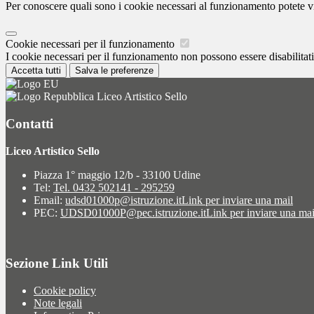
Per conoscere quali sono i cookie necessari al funzionamento potete v
Cookie necessari per il funzionamento
I cookie necessari per il funzionamento non possono essere disabilitati.
Accetta tutti
Salva le preferenze
Liceo Artistico Sello
Contatti
Liceo Artistico Sello
Piazza 1° maggio 12/b - 33100 Udine
Tel:
Tel. 0432 502141 - 295259
Email:
udsd01000p@istruzione.it
Link per inviare una mail
PEC:
UDSD01000P@pec.istruzione.it
Link per inviare una mai
Sezione Link Utili
Cookie policy
Note legali