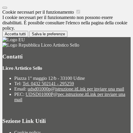
Cookie necessari per il funzionamento
I cookie necessari per il funzionamento non possono essere
disabilitati. È possibile consultare l'elenco nella pagina della cookie
policy.
Accetta tutti
Salva le preferenze
Liceo Artistico Sello
Contatti
Liceo Artistico Sello
Piazza 1° maggio 12/b - 33100 Udine
Tel:
Tel. 0432 502141 - 295259
Email:
udsd01000p@istruzione.it
Link per inviare una mail
PEC:
UDSD01000P@pec.istruzione.it
Link per inviare una
mail
Sezione Link Utili
Cookie policy