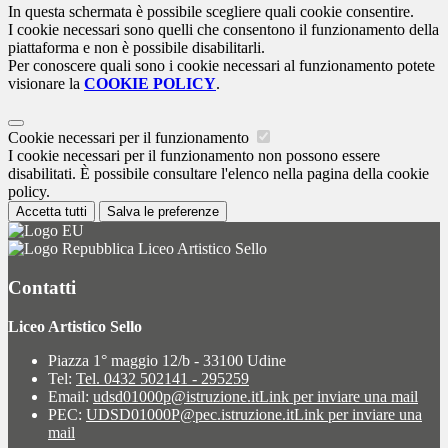
In questa schermata è possibile scegliere quali cookie consentire.
I cookie necessari sono quelli che consentono il funzionamento della
piattaforma e non è possibile disabilitarli.
Per conoscere quali sono i cookie necessari al funzionamento potete
visionare la
COOKIE POLICY
.
Cookie necessari per il funzionamento
I cookie necessari per il funzionamento non possono essere
disabilitati. È possibile consultare l'elenco nella pagina della cookie
policy.
Accetta tutti
Salva le preferenze
Liceo Artistico Sello
Contatti
Liceo Artistico Sello
Piazza 1° maggio 12/b - 33100 Udine
Tel:
Tel. 0432 502141 - 295259
Email:
udsd01000p@istruzione.it
Link per inviare una mail
PEC:
UDSD01000P@pec.istruzione.it
Link per inviare una
mail