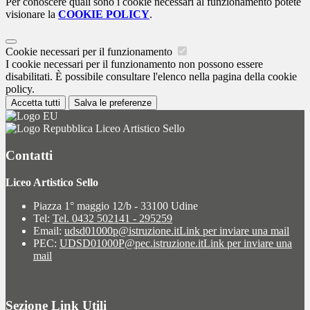
Per conoscere quali sono i cookie necessari al funzionamento potete
visionare la
COOKIE POLICY
.
Cookie necessari per il funzionamento
I cookie necessari per il funzionamento non possono essere
disabilitati. È possibile consultare l'elenco nella pagina della cookie
policy.
Accetta tutti
Salva le preferenze
Liceo Artistico Sello
Contatti
Liceo Artistico Sello
Piazza 1° maggio 12/b - 33100 Udine
Tel:
Tel. 0432 502141 - 295259
Email:
udsd01000p@istruzione.it
Link per inviare una mail
PEC:
UDSD01000P@pec.istruzione.it
Link per inviare una
mail
Sezione Link Utili