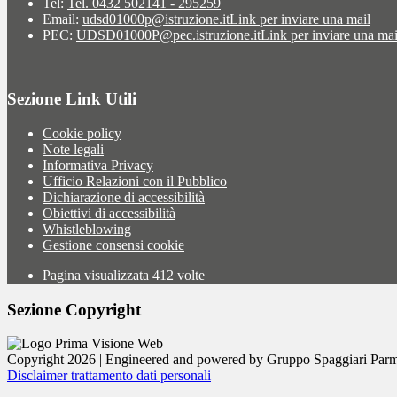
Tel:
Tel. 0432 502141 - 295259
Email:
udsd01000p@istruzione.it
Link per inviare una mail
PEC:
UDSD01000P@pec.istruzione.it
Link per inviare una mai
Sezione Link Utili
Cookie policy
Note legali
Informativa Privacy
Ufficio Relazioni con il Pubblico
Dichiarazione di accessibilità
Obiettivi di accessibilità
Whistleblowing
Gestione consensi cookie
Pagina visualizzata
412
volte
Sezione Copyright
Copyright 2026 | Engineered and powered by Gruppo Spaggiari Parm
Disclaimer trattamento dati personali