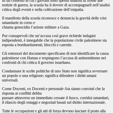
In un contesto in cui i giovani sono spesso smarriti di fronte alle
notizie di guerra, la scuola ha il dovere di accompagnarli nell’analisi
critica degli eventi e nella coltivazione dell’empatia.
Il manifesto della scuola riconosce e denuncia la gravità delle crisi
umanitarie in corso e
chiama genocidio l’azione militare a Gaza.
Pur consapevoli che un’accusa così grave richiede indagini
indipendenti, è innegabile che la popolazione civile palestinese sia
esposta a bombardamenti, blocchi e carestie.
Gli estensori del documento specificano di non identificare la causa
palestinese con Hamas e respingono l’accusa di antisemitismo nei
confronti di chi critica il governo israeliano.
Condannare le scelte politiche di uno Stato non significa avversare
un popolo o una religione; significa difendere i diritti umani
universali.
Come Docenti, ex Docenti e personale Ata siamo convinti che la
risposta ai conflitti debba
passare attraverso un immediato cessate il fuoco, corridoi umanitari,
il rilascio degli ostaggi e negoziati basati sul diritto internazionale.
Tutte le occupazioni e gli atti di forza devono lasciare il posto alla