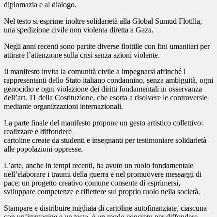
diplomazia e al dialogo.
Nel testo si esprime inoltre solidarietà alla Global Sumud Flotilla,
una spedizione civile non violenta diretta a Gaza.
Negli anni recenti sono partite diverse flottille con fini umanitari per
attirare l’attenzione sulla crisi senza azioni violente.
Il manifesto invita la comunità civile a impegnarsi affinché i
rappresentanti dello Stato italiano condannino, senza ambiguità, ogni
genocidio e ogni violazione dei diritti fondamentali in osservanza
dell’art. 11 della Costituzione, che esorta a risolvere le controversie
mediante organizzazioni internazionali.
La parte finale del manifesto propone un gesto artistico collettivo:
realizzare e diffondere
cartoline create da studenti e insegnanti per testimoniare solidarietà
alle popolazioni oppresse.
L’arte, anche in tempi recenti, ha avuto un ruolo fondamentale
nell’elaborare i traumi della guerra e nel promuovere messaggi di
pace; un progetto creativo comune consente di esprimersi,
sviluppare competenze e riflettere sul proprio ruolo nella società.
Stampare e distribuire migliaia di cartoline autofinanziate, ciascuna
con un’immagine e un testo, è un modo concreto per diffondere