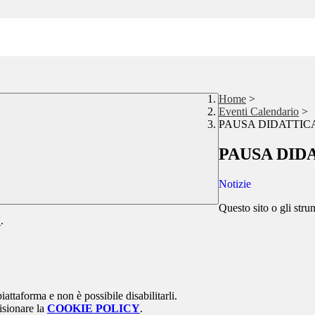
Home
>
Eventi Calendario
>
PAUSA DIDATTIC
PAUSA DID
Notizie
Questo sito o gli stru
Y
.
attaforma e non è possibile disabilitarli.
isionare la
COOKIE POLICY
.