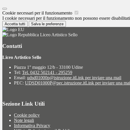
Cookie necessari per il funzionamento
I cookie necessari per il funzionamento non possono essere disabilitati.
Accetta tutti
Salva le preferenze
Liceo Artistico Sello
Contatti
Liceo Artistico Sello
Piazza 1° maggio 12/b - 33100 Udine
Tel:
Tel. 0432 502141 - 295259
Email:
udsd01000p@istruzione.it
Link per inviare una mail
PEC:
UDSD01000P@pec.istruzione.it
Link per inviare una mai
Sezione Link Utili
Cookie policy
Note legali
Informativa Privacy