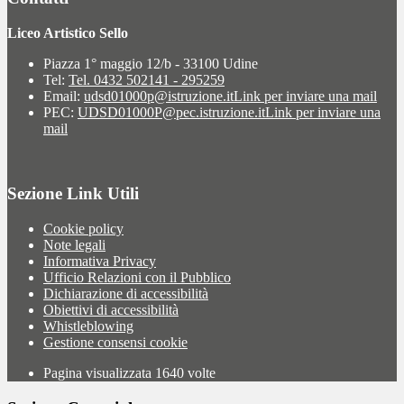
Liceo Artistico Sello
Piazza 1° maggio 12/b - 33100 Udine
Tel:
Tel. 0432 502141 - 295259
Email:
udsd01000p@istruzione.it
Link per inviare una mail
PEC:
UDSD01000P@pec.istruzione.it
Link per inviare una
mail
Sezione Link Utili
Cookie policy
Note legali
Informativa Privacy
Ufficio Relazioni con il Pubblico
Dichiarazione di accessibilità
Obiettivi di accessibilità
Whistleblowing
Gestione consensi cookie
Pagina visualizzata
1640
volte