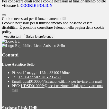
Per conoscere quali sono i cookie necessari al funzionamento potete
visionare la
COOKIE POLICY
.
Cookie necessari per il funzionamento
I cookie necessari per il funzionamento non possono essere
disabilitati. È possibile consultare l'elenco nella pagina della cookie
policy.
Accetta tutti
Salva le preferenze
Liceo Artistico Sello
Contatti
Liceo Artistico Sello
Piazza 1° maggio 12/b - 33100 Udine
Tel:
Tel. 0432 502141 - 295259
Email:
udsd01000p@istruzione.it
Link per inviare una mail
PEC:
UDSD01000P@pec.istruzione.it
Link per inviare una
mail
Sezione Link Utili