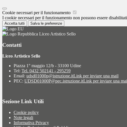
Cookie necessari per il funzionamento
I cookie necessari per il funzionamento non possono essere disabilitati.
Accetta tutti
Salva le preferenze
Liceo Artistico Sello
Contatti
Liceo Artistico Sello
Piazza 1° maggio 12/b - 33100 Udine
Tel:
Tel. 0432 502141 - 295259
Email:
udsd01000p@istruzione.it
Link per inviare una mail
PEC:
UDSD01000P@pec.istruzione.it
Link per inviare una mai
Sezione Link Utili
Cookie policy
Note legali
Informativa Privacy