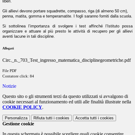
liberi.
Gli allievi devono portare squadrette, compasso, riga (di almeno 50 cm),
penna, matita, gomma e temperamatite. I fogli saranno forniti dalla scuola.
Si sottolinea l’importanza di svolgere i test affinché l’Istituto possa
organizzare e attuare al più presto le attività di recupero per gli allievi
aventi lacune in tali discipline.
Allegati
Circ._n._703_Test_ingresso_matematica_disciplinegeometriche.pdf
File PDF
Contatore click: 84
Notizie
Questo sito o gli strumenti terzi da questo utilizzati si avvalgono di
cookie necessari al funzionamento ed utili alle finalità illustrate nella
COOKIE POLICY
.
Personalizza
Rifiuta tutti
i cookies
Accetta tutti
i cookies
Gestione cookie
In questa schermata è possibile scegliere quali cookie consentire.