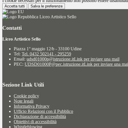
I cookie necessari per il funzionamento non possono essere disabilitati.
Accetta tutti
Salva le preferenze
Liceo Artistico Sello
Contatti
Liceo Artistico Sello
Piazza 1° maggio 12/b - 33100 Udine
Tel:
Tel. 0432 502141 - 295259
Email:
udsd01000p@istruzione.it
Link per inviare una mail
PEC:
UDSD01000P@pec.istruzione.it
Link per inviare una mai
Sezione Link Utili
Cookie policy
Note legali
Informativa Privacy
Ufficio Relazioni con il Pubblico
Dichiarazione di accessibilità
Obiettivi di accessibilità
Whistleblowing