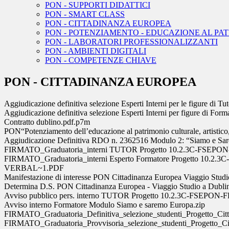
PON - SUPPORTI DIDATTICI
PON - SMART CLASS
PON - CITTADINANZA EUROPEA
PON - POTENZIAMENTO - EDUCAZIONE AL PA
PON - LABORATORI PROFESSIONALIZZANTI
PON - AMBIENTI DIGITALI
PON - COMPETENZE CHIAVE
PON - CITTADINANZA EUROPEA
Aggiudicazione definitiva selezione Esperti Interni per le figure
Aggiudicazione definitiva selezione Esperti Interni per figure d
Contratto dublino.pdf.p7m
PON“Potenziamento dell’educazione al patrimonio culturale, artistico
Aggiudicazione Definitiva RDO n. 2362516 Modulo 2: “Siamo e Sa
FIRMATO_Graduatoria_interni TUTOR Progetto 10.2.3C-FSEPON
FIRMATO_Graduatoria_interni Esperto Formatore Progetto 10.2.
VERBAL~1.PDF
Manifestazione di interesse PON Cittadinanza Europea Viaggio Studi
Determina D.S. PON Cittadinanza Europea - Viaggio Studio a Dubli
Avviso pubblico pers. interno TUTOR Progetto 10.2.3C-FSEPON-F
Avviso interno Formatore Modulo Siamo e saremo Europa.zip
FIRMATO_Graduatoria_Definitiva_selezione_studenti_Progetto_Citt
FIRMATO_Graduatoria_Provvisoria_selezione_studenti_Progetto_Cit