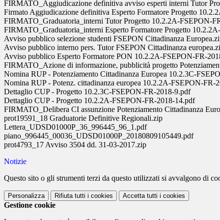
FIRMATO_Aggiudicazione definitiva avviso esperti interni Tutor 
Firmato Aggiudicazione definitiva Esperto Formatore Progetto 10
FIRMATO_Graduatoria_interni Tutor Progetto 10.2.2A-FSEPON-FR
FIRMATO_Graduatoria_interni Esperto Formatore Progetto 10.2.
Avviso pubblico selezione studenti FSEPON Cittadinanza Europea.z
Avviso pubblico interno pers. Tutor FSEPON Cittadinanza europea.z
Avviso pubblico Esperto Formatore PON 10.2.2A-FSEPON-FR-2018
FIRMATO_Azione di informazione, pubblicità progetto Potenziament
Nomina RUP - Potenziamento Cittadinanza Europea 10.2.3C-FSEP
Nomina RUP - Potenz. cittadinanza europea 10.2.2A-FSEPON-FR-2
Dettaglio CUP - Progetto 10.2.3C-FSEPON-FR-2018-9.pdf
Dettaglio CUP - Progetto 10.2.2A-FSEPON-FR-2018-14.pdf
FIRMATO_Delibera CI assunzione Potenziamento Cittadinanza Euro
prot19591_18 Graduatorie Definitive Regionali.zip
Lettera_UDSD01000P_36_996445_96_1.pdf
piano_996445_00036_UDSD01000P_20180809105449.pdf
prot4793_17 Avviso 3504 dd. 31-03-2017.zip
Notizie
Questo sito o gli strumenti terzi da questo utilizzati si avvalgono di coo
Personalizza
Rifiuta tutti
i cookies
Accetta tutti
i cookies
Gestione cookie