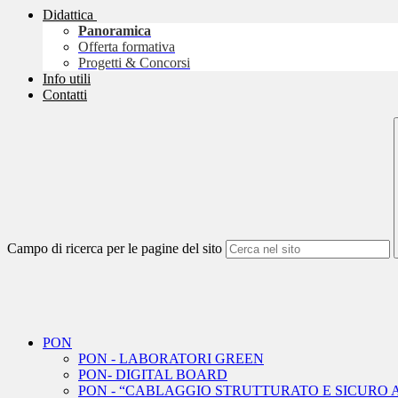
Didattica
Panoramica
Offerta formativa
Progetti & Concorsi
Info utili
Contatti
Campo di ricerca per le pagine del sito
PON
PON - LABORATORI GREEN
PON- DIGITAL BOARD
PON - “CABLAGGIO STRUTTURATO E SICURO A