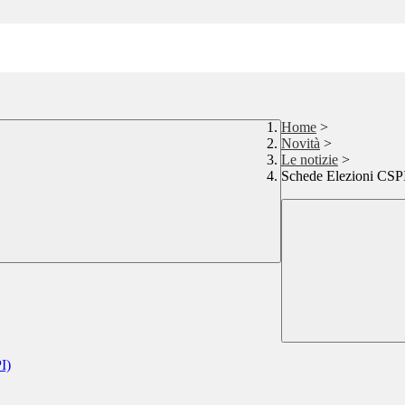
Home
>
Novità
>
Le notizie
>
Schede Elezioni CSP
I)