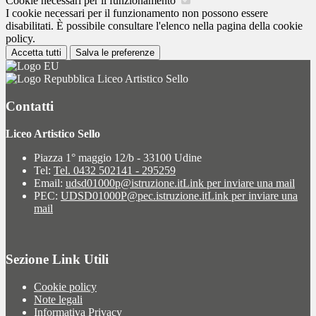
Cookie necessari per il funzionamento
I cookie necessari per il funzionamento non possono essere
disabilitati. È possibile consultare l'elenco nella pagina della cookie
policy.
Accetta tutti
Salva le preferenze
Liceo Artistico Sello
Contatti
Liceo Artistico Sello
Piazza 1° maggio 12/b - 33100 Udine
Tel:
Tel. 0432 502141 - 295259
Email:
udsd01000p@istruzione.it
Link per inviare una mail
PEC:
UDSD01000P@pec.istruzione.it
Link per inviare una
mail
Sezione Link Utili
Cookie policy
Note legali
Informativa Privacy