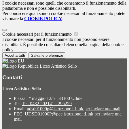
I cookie necessari sono quelli che consentono il funzionamento della
piattaforma e non è possibile disabilitarli.
Per conoscere quali sono i cookie necessari al funzionamento potete
visionare la
COOKIE POLICY
.
Cookie necessari per il funzionamento
I cookie necessari per il funzionamento non possono essere
disabilitati. È possibile consultare l'elenco nella pagina della cookie
policy.
Accetta tutti
Salva le preferenze
Liceo Artistico Sello
Contatti
Liceo Artistico Sello
Piazza 1° maggio 12/b - 33100 Udine
Tel:
Tel. 0432 502141 - 295259
Email:
udsd01000p@istruzione.it
Link per inviare una mail
PEC:
UDSD01000P@pec.istruzione.it
Link per inviare una
mail