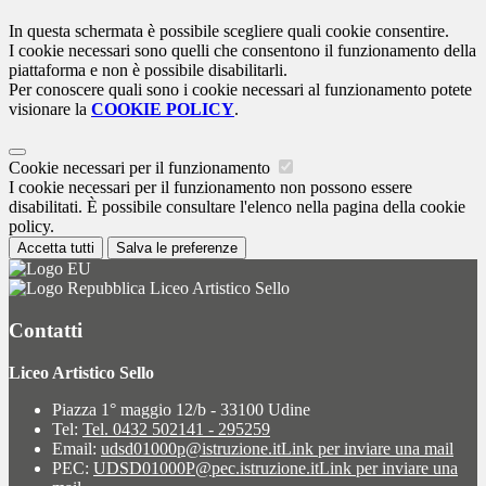
In questa schermata è possibile scegliere quali cookie consentire.
I cookie necessari sono quelli che consentono il funzionamento della
piattaforma e non è possibile disabilitarli.
Per conoscere quali sono i cookie necessari al funzionamento potete
visionare la
COOKIE POLICY
.
Cookie necessari per il funzionamento
I cookie necessari per il funzionamento non possono essere
disabilitati. È possibile consultare l'elenco nella pagina della cookie
policy.
Accetta tutti
Salva le preferenze
Liceo Artistico Sello
Contatti
Liceo Artistico Sello
Piazza 1° maggio 12/b - 33100 Udine
Tel:
Tel. 0432 502141 - 295259
Email:
udsd01000p@istruzione.it
Link per inviare una mail
PEC:
UDSD01000P@pec.istruzione.it
Link per inviare una