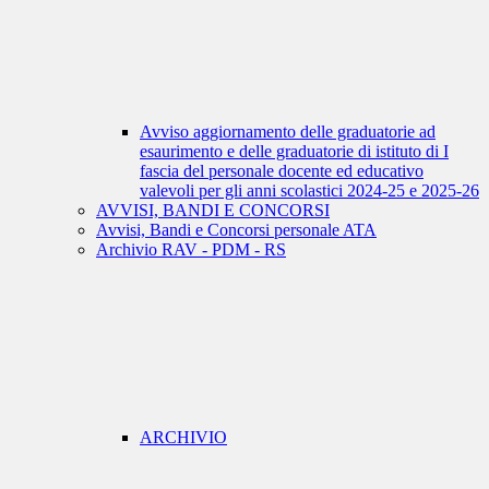
Avviso aggiornamento delle graduatorie ad
esaurimento e delle graduatorie di istituto di I
fascia del personale docente ed educativo
valevoli per gli anni scolastici 2024-25 e 2025-26
AVVISI, BANDI E CONCORSI
Avvisi, Bandi e Concorsi personale ATA
Archivio RAV - PDM - RS
ARCHIVIO