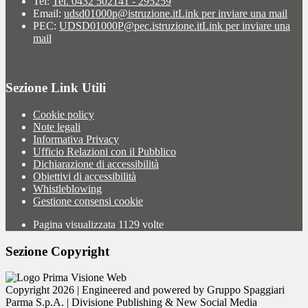
Tel:
Tel. 0432 502141 - 295259
Email:
udsd01000p@istruzione.it
Link per inviare una mail
PEC:
UDSD01000P@pec.istruzione.it
Link per inviare una
mail
Sezione Link Utili
Cookie policy
Note legali
Informativa Privacy
Ufficio Relazioni con il Pubblico
Dichiarazione di accessibilità
Obiettivi di accessibilità
Whistleblowing
Gestione consensi cookie
Pagina visualizzata
1129
volte
Sezione Copyright
Copyright 2026 | Engineered and powered by Gruppo Spaggiari
Parma S.p.A. | Divisione Publishing & New Social Media