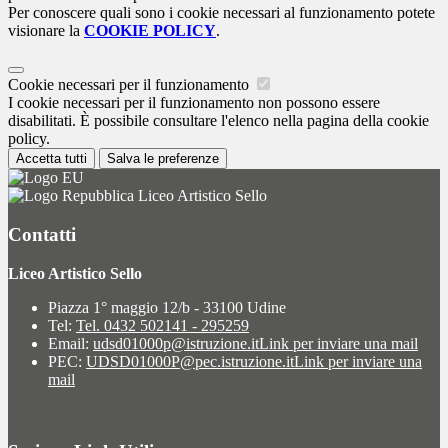
Per conoscere quali sono i cookie necessari al funzionamento potete
visionare la
COOKIE POLICY
.
Cookie necessari per il funzionamento
I cookie necessari per il funzionamento non possono essere
disabilitati. È possibile consultare l'elenco nella pagina della cookie
policy.
Accetta tutti
Salva le preferenze
Liceo Artistico Sello
Contatti
Liceo Artistico Sello
Piazza 1° maggio 12/b - 33100 Udine
Tel:
Tel. 0432 502141 - 295259
Email:
udsd01000p@istruzione.it
Link per inviare una mail
PEC:
UDSD01000P@pec.istruzione.it
Link per inviare una
mail