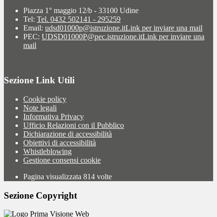
Piazza 1° maggio 12/b - 33100 Udine
Tel:
Tel. 0432 502141 - 295259
Email:
udsd01000p@istruzione.it
Link per inviare una mail
PEC:
UDSD01000P@pec.istruzione.it
Link per inviare una
mail
Sezione Link Utili
Cookie policy
Note legali
Informativa Privacy
Ufficio Relazioni con il Pubblico
Dichiarazione di accessibilità
Obiettivi di accessibilità
Whistleblowing
Gestione consensi cookie
Pagina visualizzata
814
volte
Sezione Copyright