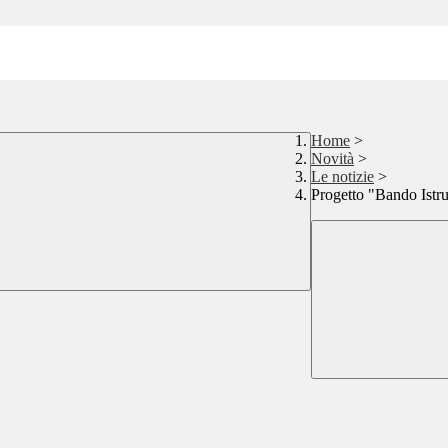
Home
>
Novità
>
Le notizie
>
Progetto "Bando Istr