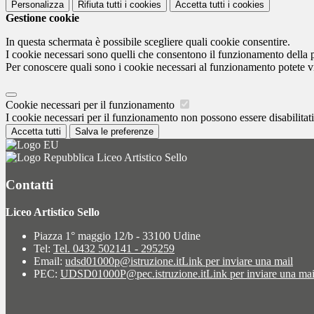
Personalizza
Rifiuta tutti
i cookies
Accetta tutti
i cookies
Gestione cookie
In questa schermata è possibile scegliere quali cookie consentire.
I cookie necessari sono quelli che consentono il funzionamento della pi
Per conoscere quali sono i cookie necessari al funzionamento potete v
Cookie necessari per il funzionamento
I cookie necessari per il funzionamento non possono essere disabilitati.
Accetta tutti
Salva le preferenze
Liceo Artistico Sello
Contatti
Liceo Artistico Sello
Piazza 1° maggio 12/b - 33100 Udine
Tel:
Tel. 0432 502141 - 295259
Email:
udsd01000p@istruzione.it
Link per inviare una mail
PEC:
UDSD01000P@pec.istruzione.it
Link per inviare una mai