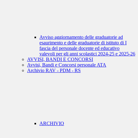
Avviso aggiornamento delle graduatorie ad
esaurimento e delle graduatorie di istituto di I
fascia del personale docente ed educativo
valevoli per gli anni scolastici 2024-25 e 2025-26
AVVISI, BANDI E CONCORSI
Avvisi, Bandi e Concorsi personale ATA
Archivio RAV - PDM - RS
ARCHIVIO