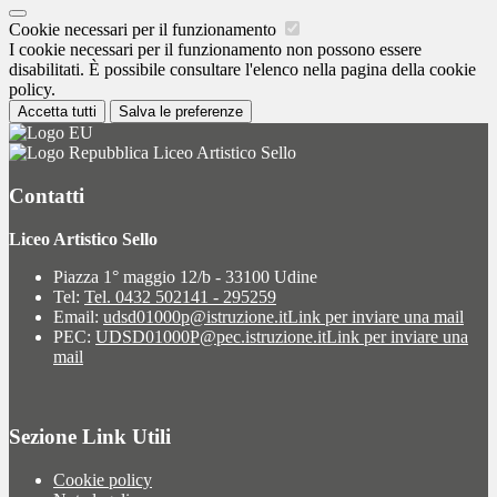
Cookie necessari per il funzionamento
I cookie necessari per il funzionamento non possono essere
disabilitati. È possibile consultare l'elenco nella pagina della cookie
policy.
Accetta tutti
Salva le preferenze
Liceo Artistico Sello
Contatti
Liceo Artistico Sello
Piazza 1° maggio 12/b - 33100 Udine
Tel:
Tel. 0432 502141 - 295259
Email:
udsd01000p@istruzione.it
Link per inviare una mail
PEC:
UDSD01000P@pec.istruzione.it
Link per inviare una
mail
Sezione Link Utili
Cookie policy