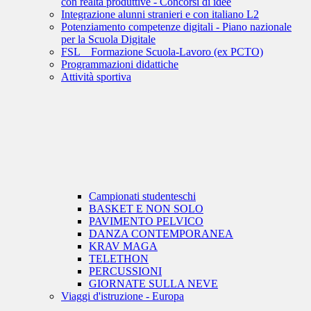
con realtà produttive - Concorsi di idee
Integrazione alunni stranieri e con italiano L2
Potenziamento competenze digitali - Piano nazionale
per la Scuola Digitale
FSL _ Formazione Scuola-Lavoro (ex PCTO)
Programmazioni didattiche
Attività sportiva
Campionati studenteschi
BASKET E NON SOLO
PAVIMENTO PELVICO
DANZA CONTEMPORANEA
KRAV MAGA
TELETHON
PERCUSSIONI
GIORNATE SULLA NEVE
Viaggi d'istruzione - Europa