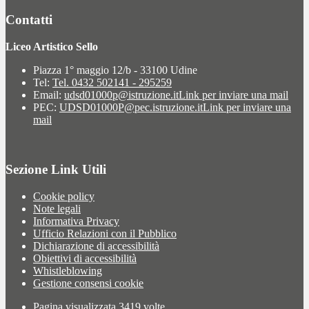
Contatti
Liceo Artistico Sello
Piazza 1° maggio 12/b - 33100 Udine
Tel:
Tel. 0432 502141 - 295259
Email:
udsd01000p@istruzione.it
Link per inviare una mail
PEC:
UDSD01000P@pec.istruzione.it
Link per inviare una
mail
Sezione Link Utili
Cookie policy
Note legali
Informativa Privacy
Ufficio Relazioni con il Pubblico
Dichiarazione di accessibilità
Obiettivi di accessibilità
Whistleblowing
Gestione consensi cookie
Pagina visualizzata
3419
volte