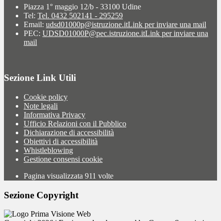
Piazza 1° maggio 12/b - 33100 Udine
Tel:
Tel. 0432 502141 - 295259
Email:
udsd01000p@istruzione.it
Link per inviare una mail
PEC:
UDSD01000P@pec.istruzione.it
Link per inviare una
mail
Sezione Link Utili
Cookie policy
Note legali
Informativa Privacy
Ufficio Relazioni con il Pubblico
Dichiarazione di accessibilità
Obiettivi di accessibilità
Whistleblowing
Gestione consensi cookie
Pagina visualizzata
911
volte
Sezione Copyright