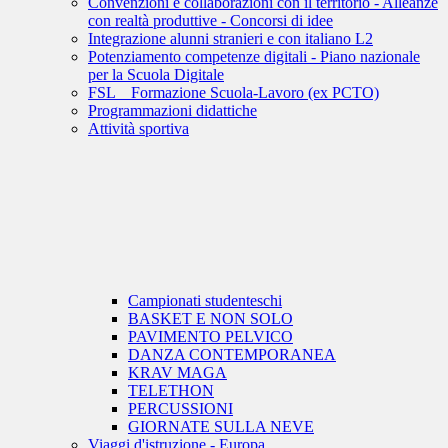
Convenzioni e collaborazioni con il territorio - Alleanze
con realtà produttive - Concorsi di idee
Integrazione alunni stranieri e con italiano L2
Potenziamento competenze digitali - Piano nazionale
per la Scuola Digitale
FSL _ Formazione Scuola-Lavoro (ex PCTO)
Programmazioni didattiche
Attività sportiva
Campionati studenteschi
BASKET E NON SOLO
PAVIMENTO PELVICO
DANZA CONTEMPORANEA
KRAV MAGA
TELETHON
PERCUSSIONI
GIORNATE SULLA NEVE
Viaggi d'istruzione - Europa