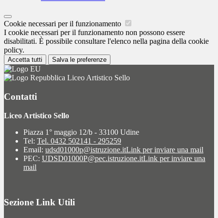
Cookie necessari per il funzionamento
I cookie necessari per il funzionamento non possono essere
disabilitati. È possibile consultare l'elenco nella pagina della cookie
policy.
Accetta tutti
Salva le preferenze
Liceo Artistico Sello
Contatti
Liceo Artistico Sello
Piazza 1° maggio 12/b - 33100 Udine
Tel:
Tel. 0432 502141 - 295259
Email:
udsd01000p@istruzione.it
Link per inviare una mail
PEC:
UDSD01000P@pec.istruzione.it
Link per inviare una
mail
Sezione Link Utili