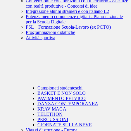
Convenzioni e collaborazioni con il territorio - Alleanze
con realtà produttive - Concorsi di idee
Integrazione alunni stranieri e con italiano L2
Potenziamento competenze digitali - Piano nazionale
per la Scuola Digitale
FSL _ Formazione Scuola-Lavoro (ex PCTO)
Programmazioni didattiche
Attività sportiva
Campionati studenteschi
BASKET E NON SOLO
PAVIMENTO PELVICO
DANZA CONTEMPORANEA
KRAV MAGA
TELETHON
PERCUSSIONI
GIORNATE SULLA NEVE
Viaggi d'istruzione - Europa