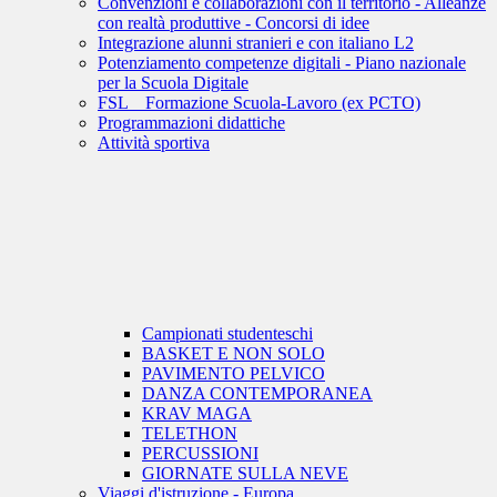
Convenzioni e collaborazioni con il territorio - Alleanze
con realtà produttive - Concorsi di idee
Integrazione alunni stranieri e con italiano L2
Potenziamento competenze digitali - Piano nazionale
per la Scuola Digitale
FSL _ Formazione Scuola-Lavoro (ex PCTO)
Programmazioni didattiche
Attività sportiva
Campionati studenteschi
BASKET E NON SOLO
PAVIMENTO PELVICO
DANZA CONTEMPORANEA
KRAV MAGA
TELETHON
PERCUSSIONI
GIORNATE SULLA NEVE
Viaggi d'istruzione - Europa