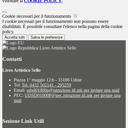
visionare la
COOKIE POLICY
.
Cookie necessari per il funzionamento
I cookie necessari per il funzionamento non possono essere
disabilitati. È possibile consultare l'elenco nella pagina della cookie
policy.
Accetta tutti
Salva le preferenze
Liceo Artistico Sello
Contatti
Liceo Artistico Sello
Piazza 1° maggio 12/b - 33100 Udine
Tel:
Tel. 0432 502141 - 295259
Email:
udsd01000p@istruzione.it
Link per inviare una mail
PEC:
UDSD01000P@pec.istruzione.it
Link per inviare una
mail
Sezione Link Utili