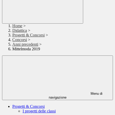
Home
>
Didattica
>
Progetti & Concorsi
>
Concorsi
>
Anni precedenti
>
Mittelmoda 2019
Menu di
navigazione
Progetti & Concorsi
I progetti delle classi