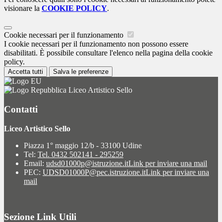
visionare la
COOKIE POLICY
.
Cookie necessari per il funzionamento
I cookie necessari per il funzionamento non possono essere
disabilitati. È possibile consultare l'elenco nella pagina della cookie
policy.
Accetta tutti
Salva le preferenze
Liceo Artistico Sello
Contatti
Liceo Artistico Sello
Piazza 1° maggio 12/b - 33100 Udine
Tel:
Tel. 0432 502141 - 295259
Email:
udsd01000p@istruzione.it
Link per inviare una mail
PEC:
UDSD01000P@pec.istruzione.it
Link per inviare una
mail
Sezione Link Utili